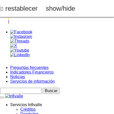
Pasar
al
restablecer
show/hide
contenido
principal
Preguntas frecuentes
Indicadores Financieros
Menú
Noticias
Top
Servicios de información
Buscar
Servicios Infivalle
Créditos
Main
Depósitos
navigation