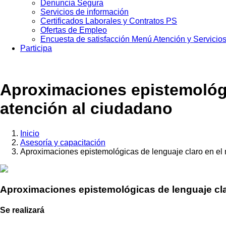
Denuncia Segura
Servicios de información
Certificados Laborales y Contratos PS
Ofertas de Empleo
Encuesta de satisfacción Menú Atención y Servicio
Participa
Aproximaciones epistemológic
atención al ciudadano
Inicio
Asesoría y capacitación
Sobrescribir
Aproximaciones epistemológicas de lenguaje claro en el 
enlaces
de
ayuda
Aproximaciones epistemológicas de lenguaje clar
a
Se realizará
la