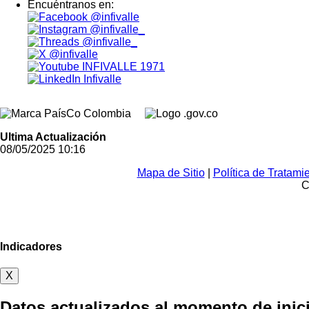
Encuéntranos en:
@infivalle
@infivalle_
@infivalle_
@infivalle
INFIVALLE 1971
Infivalle
Ultima Actualización
08/05/2025 10:16
Mapa de Sitio
|
Política de Tratam
C
Indicadores
X
Datos actualizados al momento de inic