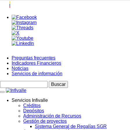
Pasar
al
contenido
principal
Preguntas frecuentes
Indicadores Financieros
Menú
Noticias
Top
Servicios de información
Buscar
Servicios Infivalle
Créditos
Main
Depósitos
navigation
Administración de Recursos
Gestión de proyectos
Sistema General de Regalías SGR