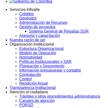
Servicios Infivalle
Créditos
Main
Depósitos
navigation
Administración de Recursos
Gestión de proyectos
Sistema General de Regalías SGR
Asesoría y capacitación
Nuestra razón de ser
Organización Institucional
Estructura Organizacional
Modelo de Operación
Normatividad
Políticas Institucionales y SAR
Planeación y Seguimiento
Información presupuestal y contable
Contratación
Control
Rendición Anual
Transparencia Institucional
Atención al ciudadano
Trámites y otros procedimientos administrativos
Canales de atención
PQRSD