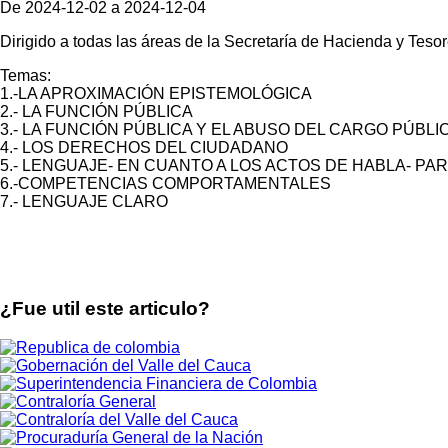
navegación
De 2024-12-02 a 2024-12-04
Dirigido a todas las áreas de la Secretaría de Hacienda y Tesore
Temas:
1.-LA APROXIMACIÓN EPISTEMOLÓGICA
2.- LA FUNCIÓN PÚBLICA
3.- LA FUNCIÓN PÚBLICA Y EL ABUSO DEL CARGO PÚBLI
4.- LOS DERECHOS DEL CIUDADANO
5.- LENGUAJE- EN CUANTO A LOS ACTOS DE HABLA- P
6.-COMPETENCIAS COMPORTAMENTALES
7.- LENGUAJE CLARO
¿Fue util este articulo?