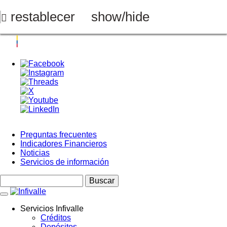
Pasar
al
restablecer
show/hide
contenido
principal
Preguntas frecuentes
Indicadores Financieros
Menú
Noticias
Top
Servicios de información
Buscar
Servicios Infivalle
Créditos
Main
Depósitos
navigation